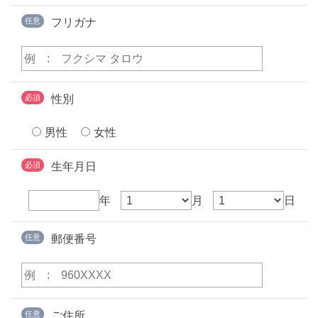
任意
フリガナ
必須
性別
男性
女性
必須
生年月日
年
月
日
任意
郵便番号
任意
ご住所